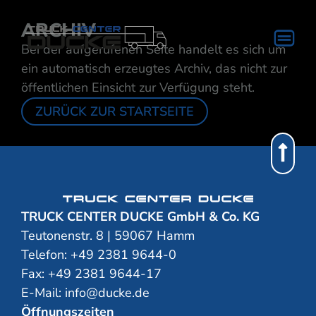
ARCHIV
Bei der aufgerufenen Seite handelt es sich um
ein automatisch erzeugtes Archiv, das nicht zur
öffentlichen Einsicht zur Verfügung steht.
ZURÜCK ZUR STARTSEITE
TRUCK CENTER DUCKE GmbH & Co. KG
Teutonenstr. 8 | 59067 Hamm
Telefon:
+49 2381 9644-0
Fax: +49 2381 9644-17
E-Mail:
info@ducke.de
Öffnungszeiten