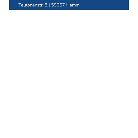
Teutonenstr. 8 | 59067 Hamm
+49 2381 9644-0
+49 171 4161709
bewerbung@ducke.de
JETZT BEWERBEN
TRUCK CENTER DUCKE GmbH & Co. KG
Teutonenstr. 8 | 59067 Hamm
Telefon:
+49 2381 9644-0